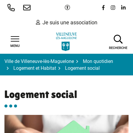
Gestion des traceurs
Aller
Paramètres d'accessibilité
Lien vers le 
Lien vers
Lien 
au
contenu
Je suis une association
MENU
RECHERCHE
Ville de Villeneuve-lès-Maguelone
Mon quotidien
Logement et Habitat
Logement social
Logement social