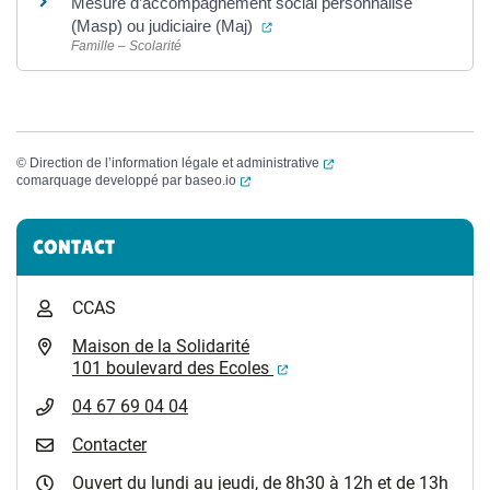
Mesure d’accompagnement social personnalisé
(ouverture dans un nouvel ongl
(Masp) ou judiciaire (Maj)
Famille – Scolarité
(ouverture dans un nouvel
©
Direction de l’information légale et administrative
(ouverture dans un nouvel onglet)
comarquage developpé par
baseo.io
Informations complémentaires
CONTACT
CCAS
Maison de la Solidarité
(ouverture dans un nouvel
101 boulevard des Ecoles
04 67 69 04 04
Contacter
Ouvert du lundi au jeudi, de 8h30 à 12h et de 13h