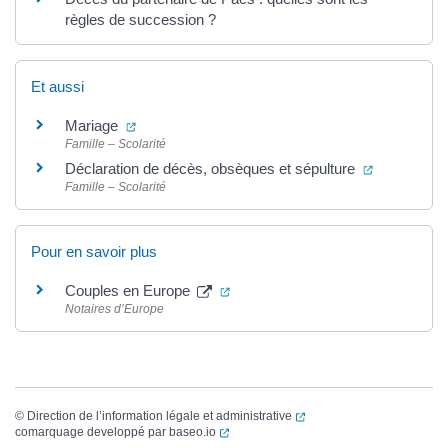
règles de succession ?
Et aussi
(ouverture dans un nouvel onglet)
Mariage
Famille – Scolarité
(ouverture 
Déclaration de décès, obsèques et sépulture
Famille – Scolarité
Pour en savoir plus
(ouverture dans un nouvel onglet)
Couples en Europe
Notaires d’Europe
(ouverture dans un nouvel
©
Direction de l’information légale et administrative
(ouverture dans un nouvel onglet)
comarquage developpé par
baseo.io