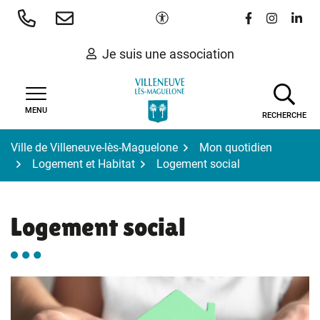
Gestion des traceurs
Aller
Paramètres d'accessibilité
Lien vers le 
Lien vers
Lien 
au
contenu
Je suis une association
MENU
RECHERCHE
Ville de Villeneuve-lès-Maguelone
Mon quotidien
Logement et Habitat
Logement social
Logement social