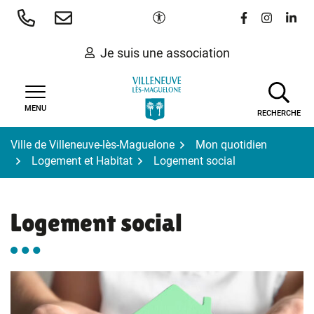
Gestion des traceurs
Aller
Paramètres d'accessibilité
Lien vers le 
Lien vers
Lien 
au
contenu
Je suis une association
MENU
RECHERCHE
Ville de Villeneuve-lès-Maguelone
Mon quotidien
Logement et Habitat
Logement social
Logement social