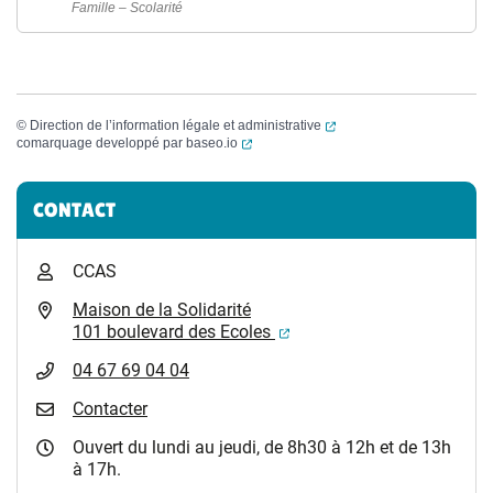
Famille – Scolarité
(ouverture dans un nouvel
©
Direction de l’information légale et administrative
(ouverture dans un nouvel onglet)
comarquage developpé par
baseo.io
Informations complémentaires
CONTACT
CCAS
Maison de la Solidarité
(ouverture dans un nouvel
101 boulevard des Ecoles
04 67 69 04 04
Contacter
Ouvert du lundi au jeudi, de 8h30 à 12h et de 13h
à 17h.