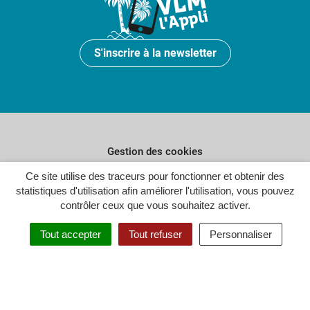
S'inscrire à la newsletter
Gestion des cookies
Ce site utilise des traceurs pour fonctionner et obtenir des
Plan du site
statistiques d'utilisation afin améliorer l'utilisation, vous pouvez
Politique de confidentialité
contrôler ceux que vous souhaitez activer.
Crédits
Tout accepter
Tout refuser
Personnaliser
Accessibilité : partiellement conforme
Inovagora (ouverture dans un n
Site réalisé par