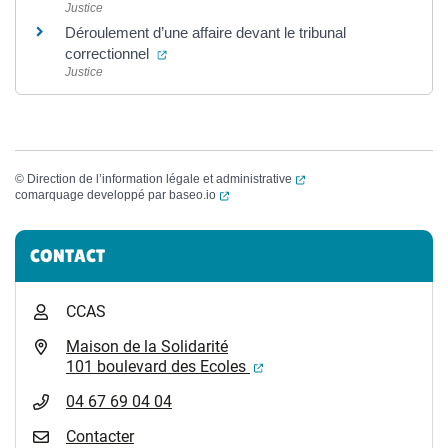
Justice
Déroulement d’une affaire devant le tribunal
(ouverture dans un nouvel onglet)
correctionnel
Justice
(ouverture dans un nouvel
©
Direction de l’information légale et administrative
(ouverture dans un nouvel onglet)
comarquage developpé par
baseo.io
Informations complémentaires
CONTACT
CCAS
Maison de la Solidarité
(ouverture dans un nouvel
101 boulevard des Ecoles
04 67 69 04 04
Contacter