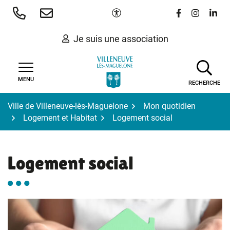
Gestion des traceurs
Aller
Paramètres d'accessibilité
Lien vers le 
Lien vers
Lien 
au
contenu
Je suis une association
MENU
RECHERCHE
Ville de Villeneuve-lès-Maguelone
Mon quotidien
Logement et Habitat
Logement social
Logement social