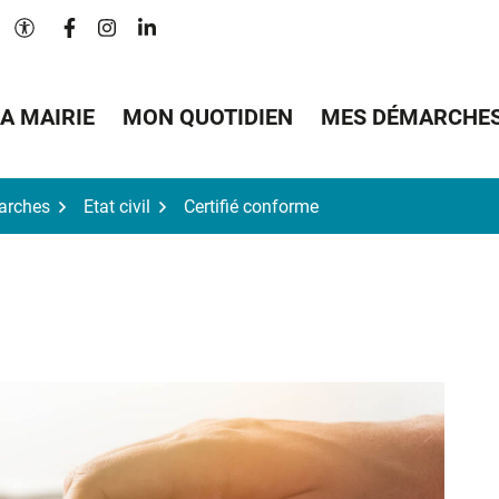
Lien vers le compte Facebook
Lien vers le compte Instagram
Lien vers le compte Linkedin
Paramètres d'accessibilité
A MAIRIE
MON QUOTIDIEN
MES DÉMARCHE
arches
Etat civil
Certifié conforme