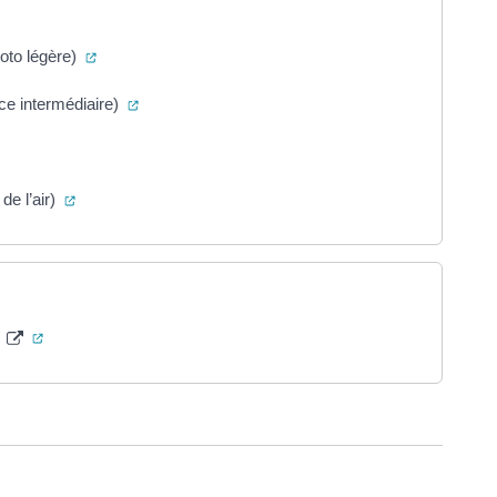
(ouverture dans un nouvel onglet)
oto légère)
(ouverture dans un nouvel onglet)
ce intermédiaire)
s un nouvel onglet)
(ouverture dans un nouvel onglet)
 de l’air)
(ouverture dans un nouvel onglet)
s
ure dans un nouvel onglet)
uvel onglet)