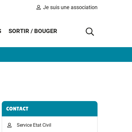
Je suis une association
S
SORTIR / BOUGER
AFFICHER 
Informations complémentaires
CONTACT
Service Etat Civil