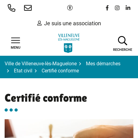
Gestion des traceurs
Aller
Paramètres d'accessibilité
Lien vers le 
Lien vers
Lien 
au
contenu
Je suis une association
MENU
RECHERCHE
Ville de Villeneuve-lès-Maguelone
Mes démarches
Etat civil
Certifié conforme
Certifié conforme