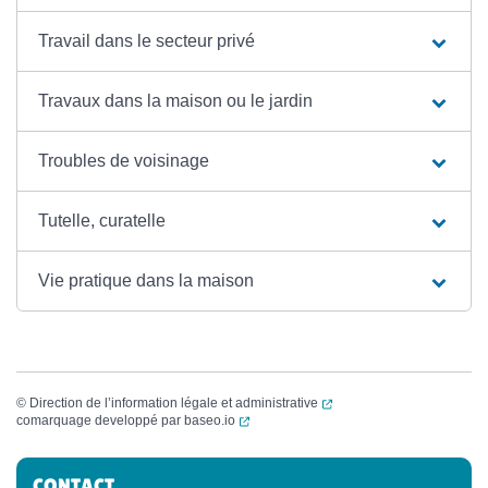
Travail dans le secteur privé
Travaux dans la maison ou le jardin
Troubles de voisinage
Tutelle, curatelle
Vie pratique dans la maison
(ouverture dans un nouvel
©
Direction de l’information légale et administrative
(ouverture dans un nouvel onglet)
comarquage developpé par
baseo.io
Informations complémentaires
CONTACT