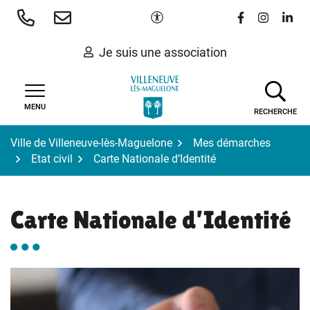
Gestion des traceurs
Aller
Paramètres d'accessibilité
Lien vers le 
Lien vers
Lien 
au
contenu
Je suis une association
MENU
RECHERCHE
Ville de Villeneuve-lès-Maguelone
Mes démarches
Etat civil
Carte Nationale d’Identité
Carte Nationale d’Identité