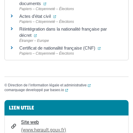
(ouverture dans un nouvel onglet)
documents
Papiers – Citoyenneté – Élections
(ouverture dans un nouvel onglet)
Actes d’état civil
Papiers – Citoyenneté – Élections
Réintégration dans la nationalité française par
(ouverture dans un nouvel onglet)
décret
Étranger – Europe
(ouverture dans 
Certificat de nationalité française (CNF)
Papiers – Citoyenneté – Élections
(ouverture dans un nouvel
©
Direction de l’information légale et administrative
(ouverture dans un nouvel onglet)
comarquage developpé par
baseo.io
Informations complémentaires
LIEN UTILE
Site web
(www.herault.gouv.fr)