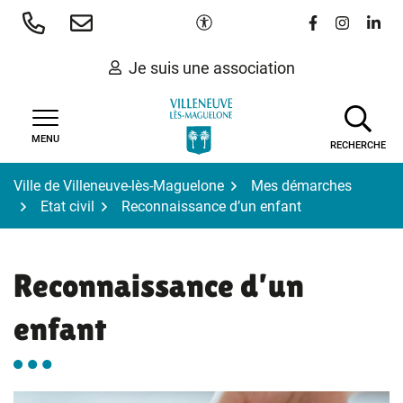
Gestion des traceurs
Aller
Paramètres d'accessibilité
Lien vers le 
Lien vers
Lien 
au
contenu
Je suis une association
MENU
RECHERCHE
Ville de Villeneuve-lès-Maguelone
Mes démarches
Etat civil
Reconnaissance d’un enfant
Reconnaissance d’un
enfant