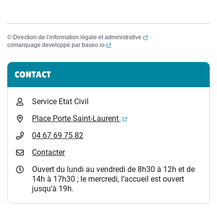
(ouverture dans un nouvel
©
Direction de l’information légale et administrative
(ouverture dans un nouvel onglet)
comarquage developpé par
baseo.io
Informations complémentaires
CONTACT
Service Etat Civil
(ouverture dans un nouvel 
Place Porte Saint-Laurent
04 67 69 75 82
Contacter
Ouvert du lundi au vendredi de 8h30 à 12h et de
14h à 17h30 ; le mercredi, l’accueil est ouvert
jusqu’à 19h.