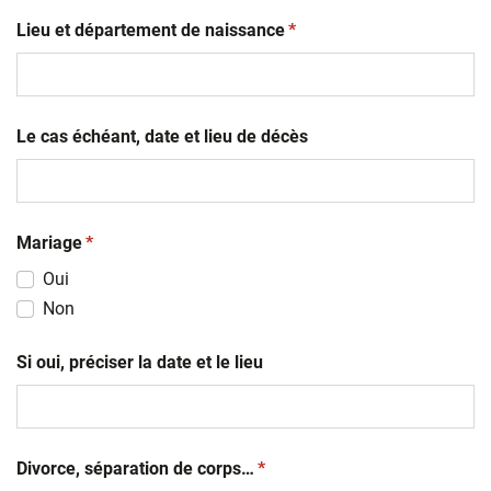
JJ
(obligatoire)
slash
Lieu et département de naissance
*
MM
slash
AAAA
Le cas échéant, date et lieu de décès
(obligatoire)
Mariage
*
Oui
Non
Si oui, préciser la date et le lieu
(obligatoire)
Divorce, séparation de corps…
*