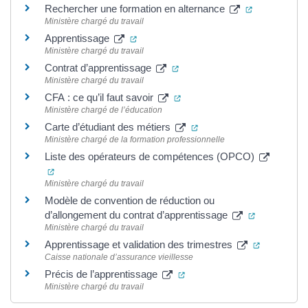
(ouverture d
Rechercher une formation en alternance
Ministère chargé du travail
(ouverture dans un nouvel onglet)
Apprentissage
Ministère chargé du travail
(ouverture dans un nouvel on
Contrat d’apprentissage
Ministère chargé du travail
(ouverture dans un nouvel on
CFA : ce qu’il faut savoir
Ministère chargé de l’éducation
(ouverture dans un nouve
Carte d’étudiant des métiers
Ministère chargé de la formation professionnelle
Liste des opérateurs de compétences (OPCO)
(ouverture dans un nouvel onglet)
Ministère chargé du travail
Modèle de convention de réduction ou
(ouverture 
d’allongement du contrat d’apprentissage
Ministère chargé du travail
(ouverture
Apprentissage et validation des trimestres
Caisse nationale d’assurance vieillesse
(ouverture dans un nouvel o
Précis de l’apprentissage
Ministère chargé du travail