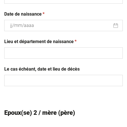
(obligatoire)
Date de naissance
*
JJ
(obligatoire)
slash
Lieu et département de naissance
*
MM
slash
AAAA
Le cas échéant, date et lieu de décès
Epoux(se) 2 / mère (père)