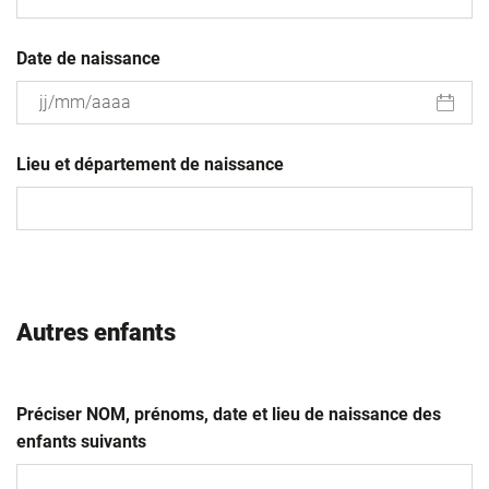
Date de naissance
JJ
slash
Lieu et département de naissance
MM
slash
AAAA
Autres enfants
Préciser NOM, prénoms, date et lieu de naissance des
enfants suivants