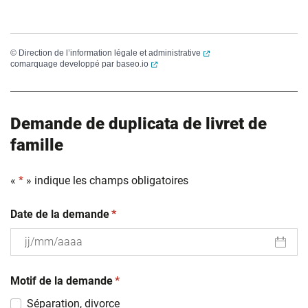
(ouverture dans un nouvel
©
Direction de l’information légale et administrative
(ouverture dans un nouvel onglet)
comarquage developpé par
baseo.io
Demande de duplicata de livret de
famille
«
*
» indique les champs obligatoires
(obligatoire)
Date de la demande
*
JJ
(obligatoire)
slash
Motif de la demande
*
MM
Séparation, divorce