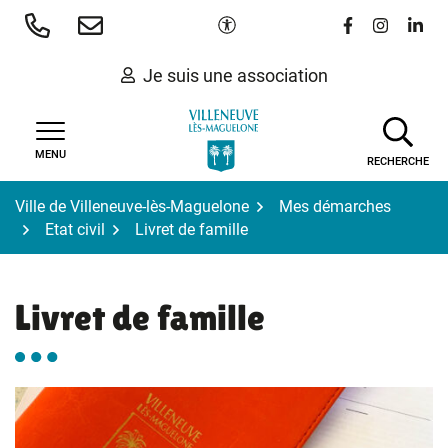
Gestion des traceurs
Aller
Paramètres d'accessibilité
Lien vers le 
Lien vers
Lien 
au
contenu
Je suis une association
MENU
RECHERCHE
Ville de Villeneuve-lès-Maguelone
Mes démarches
Etat civil
Livret de famille
Livret de famille