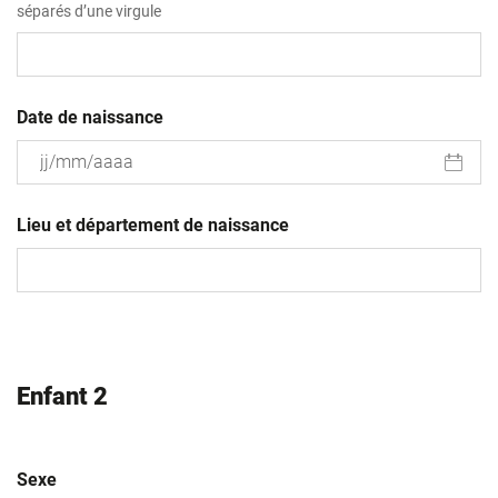
séparés d’une virgule
Date de naissance
JJ
slash
Lieu et département de naissance
MM
slash
AAAA
Enfant 2
Sexe