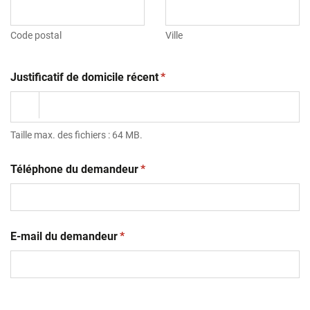
Code postal
Ville
(obligatoire)
Justificatif de domicile récent
*
Taille max. des fichiers : 64 MB.
(obligatoire)
Téléphone du demandeur
*
(obligatoire)
E-mail du demandeur
*