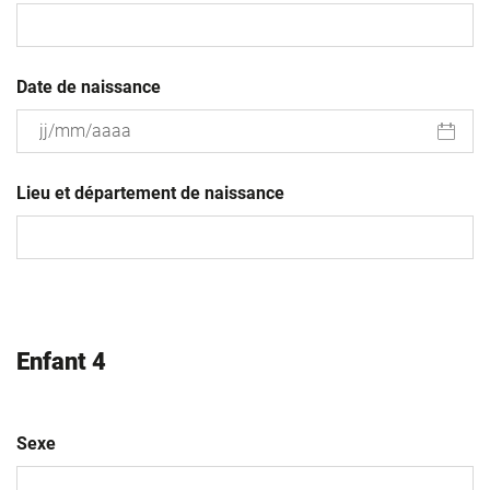
Date de naissance
JJ
slash
Lieu et département de naissance
MM
slash
AAAA
Enfant 4
Sexe