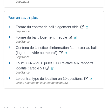
Logement
Pour en savoir plus
(ouverture d
Forme du contrat de bail : logement vide
Legifrance
(ouverture dans un 
Forme du bail : logement meublé
Legifrance
Contenu de la notice d’information à annexer au bail
(ouverture dans un nouvel
(logement vide ou meublé)
Legifrance
Loi n°89-462 du 6 juillet 1989 relative aux rapports
(ouverture dans un nouvel onglet)
locatifs : article 5 I
Legifrance
(ouvertur
Le contrat type de location en 10 questions
Institut national de la consommation (INC)