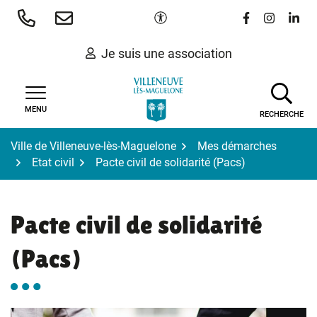
Gestion des traceurs
Aller
Paramètres d'accessibilité
Lien vers le 
Lien vers
Lien 
au
contenu
Je suis une association
MENU
RECHERCHE
Ville de Villeneuve-lès-Maguelone
Mes démarches
Etat civil
Pacte civil de solidarité (Pacs)
Pacte civil de solidarité
(Pacs)