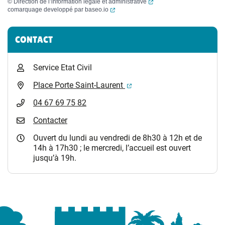
(ouverture dans un nouvel
©
Direction de l’information légale et administrative
(ouverture dans un nouvel onglet)
comarquage developpé par
baseo.io
Informations complémentaires
CONTACT
Service Etat Civil
(ouverture dans un nouvel 
Place Porte Saint-Laurent
04 67 69 75 82
Contacter
Ouvert du lundi au vendredi de 8h30 à 12h et de
14h à 17h30 ; le mercredi, l’accueil est ouvert
jusqu’à 19h.