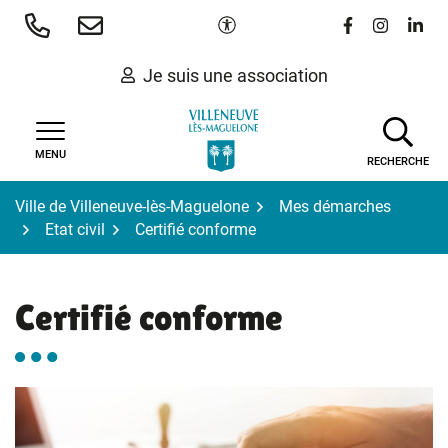
Gestion des traceurs
Aller
Paramètres d'accessibilité
Lien vers le 
Lien vers
Lien 
au
contenu
Je suis une association
MENU
RECHERCHE
Ville de Villeneuve-lès-Maguelone
Mes démarches
Etat civil
Certifié conforme
Certifié conforme