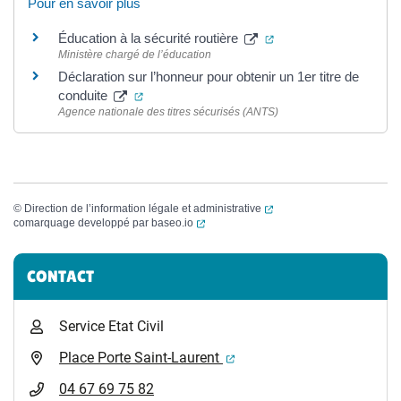
Pour en savoir plus
(ouverture dans un no
Éducation à la sécurité routière
Ministère chargé de l’éducation
Déclaration sur l’honneur pour obtenir un 1er titre de
(ouverture dans un nouvel onglet)
conduite
Agence nationale des titres sécurisés (ANTS)
(ouverture dans un nouvel
©
Direction de l’information légale et administrative
(ouverture dans un nouvel onglet)
comarquage developpé par
baseo.io
Informations complémentaires
CONTACT
Service Etat Civil
(ouverture dans un nouvel 
Place Porte Saint-Laurent
04 67 69 75 82