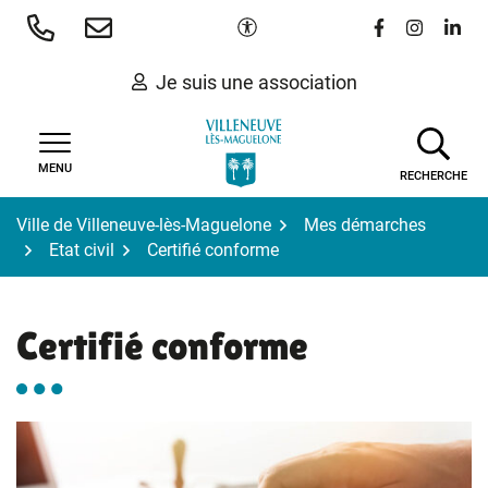
Gestion des traceurs
Aller
Paramètres d'accessibilité
Lien vers le 
Lien vers
Lien 
au
contenu
Je suis une association
MENU
RECHERCHE
Ville de Villeneuve-lès-Maguelone
Mes démarches
Etat civil
Certifié conforme
Certifié conforme