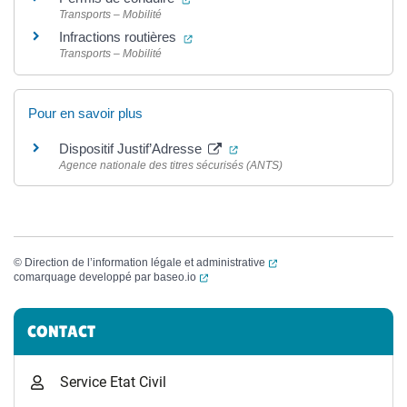
Transports – Mobilité
(ouverture dans un nouvel onglet)
Infractions routières
Transports – Mobilité
Pour en savoir plus
(ouverture dans un nouvel on
Dispositif Justif’Adresse
Agence nationale des titres sécurisés (ANTS)
(ouverture dans un nouvel
©
Direction de l’information légale et administrative
(ouverture dans un nouvel onglet)
comarquage developpé par
baseo.io
Informations complémentaires
CONTACT
Service Etat Civil