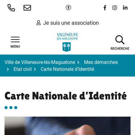
Gestion des traceurs
Aller
Paramètres d'accessibilité
Lien vers le 
Lien vers
Lien 
au
contenu
Je suis une association
MENU
RECHERCHE
Ville de Villeneuve-lès-Maguelone
Mes démarches
Etat civil
Carte Nationale d’Identité
Carte Nationale d’Identité