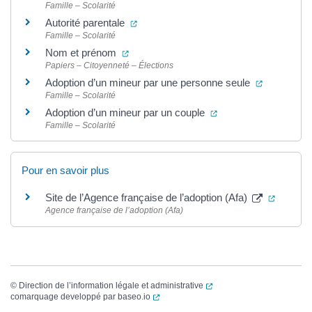
Famille – Scolarité
(ouverture dans un nouvel onglet)
Autorité parentale
Famille – Scolarité
(ouverture dans un nouvel onglet)
Nom et prénom
Papiers – Citoyenneté – Élections
(ouverture
Adoption d’un mineur par une personne seule
Famille – Scolarité
(ouverture dans un n
Adoption d’un mineur par un couple
Famille – Scolarité
Pour en savoir plus
(ouvertu
Site de l’Agence française de l’adoption (Afa)
Agence française de l’adoption (Afa)
(ouverture dans un nouvel
©
Direction de l’information légale et administrative
(ouverture dans un nouvel onglet)
comarquage developpé par
baseo.io