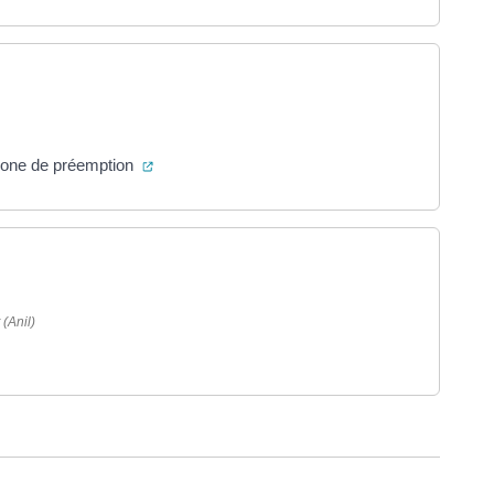
ouvel onglet)
(ouverture dans un nouvel onglet)
 zone de préemption
uvel onglet)
(Anil)
nouvel onglet)
ure dans un nouvel onglet)