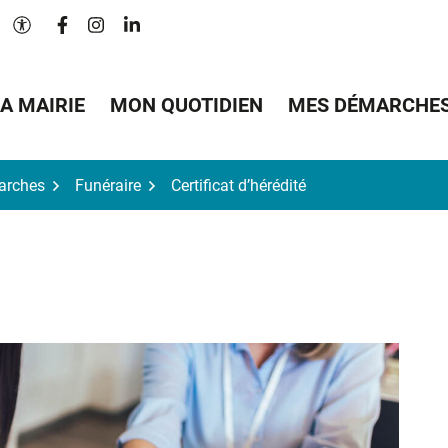
Lien vers le compte Facebook
Lien vers le compte Instagram
Lien vers le compte Linkedin
Paramètres d'accessibilité
A MAIRIE
MON QUOTIDIEN
MES DÉMARCHE
arches
Funéraire
Certificat d’hérédité