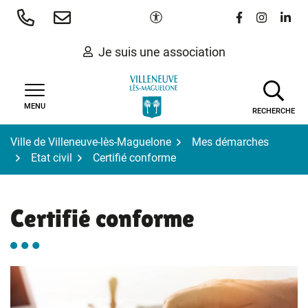
Gestion des traceurs
Aller
Paramètres d'accessibilité
Lien vers le 
Lien vers
Lien 
au
contenu
Je suis une association
MENU
RECHERCHE
Ville de Villeneuve-lès-Maguelone
Mes démarches
Etat civil
Certifié conforme
Certifié conforme