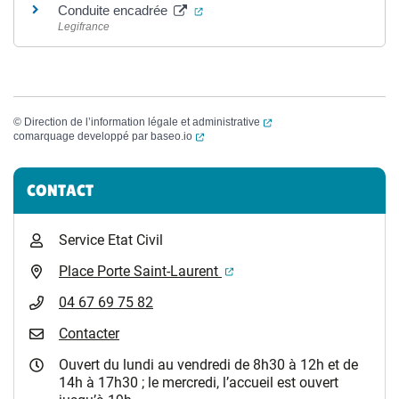
(ouverture dans un nouvel onglet)
Conduite encadrée
Legifrance
(ouverture dans un nouvel
©
Direction de l’information légale et administrative
(ouverture dans un nouvel onglet)
comarquage developpé par
baseo.io
Informations complémentaires
CONTACT
Service Etat Civil
(ouverture dans un nouvel 
Place Porte Saint-Laurent
04 67 69 75 82
Contacter
Ouvert du lundi au vendredi de 8h30 à 12h et de
14h à 17h30 ; le mercredi, l’accueil est ouvert