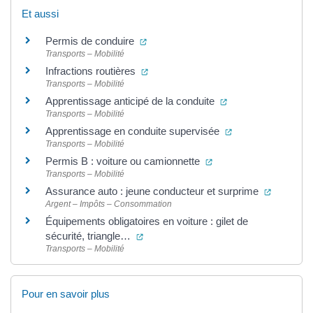
Et aussi
(ouverture dans un nouvel onglet)
Permis de conduire
Transports – Mobilité
(ouverture dans un nouvel onglet)
Infractions routières
Transports – Mobilité
(ouverture dans un
Apprentissage anticipé de la conduite
Transports – Mobilité
(ouverture dans u
Apprentissage en conduite supervisée
Transports – Mobilité
(ouverture dans un no
Permis B : voiture ou camionnette
Transports – Mobilité
(ouvertur
Assurance auto : jeune conducteur et surprime
Argent – Impôts – Consommation
Équipements obligatoires en voiture : gilet de
(ouverture dans un nouvel onglet)
sécurité, triangle…
Transports – Mobilité
Pour en savoir plus