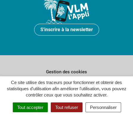
S'inscrire à la newsletter
Gestion des cookies
Plan du site
Ce site utilise des traceurs pour fonctionner et obtenir des
statistiques d'utilisation afin améliorer l'utilisation, vous pouvez
Politique de confidentialité
contrôler ceux que vous souhaitez activer.
Crédits
Tout accepter
Tout refuser
Personnaliser
Accessibilité : partiellement conforme
Inovagora (ouverture dans un n
Site réalisé par