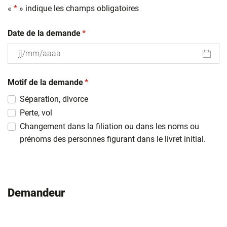
«
*
» indique les champs obligatoires
(obligatoire)
Date de la demande
*
JJ
(obligatoire)
slash
Motif de la demande
*
MM
Séparation, divorce
slash
Perte, vol
AAAA
Changement dans la filiation ou dans les noms ou
prénoms des personnes figurant dans le livret initial.
Demandeur