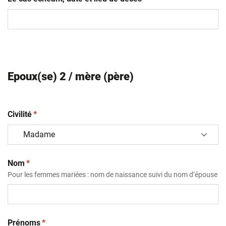
Epoux(se) 2 / mère (père)
(obligatoire)
Civilité
*
(obligatoire)
Nom
*
Pour les femmes mariées : nom de naissance suivi du nom d’épouse
(obligatoire)
Prénoms
*