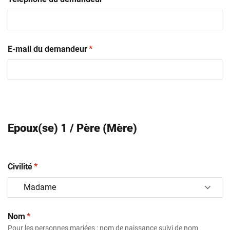
(obligatoire)
E-mail du demandeur
*
Epoux(se) 1 / Père (Mère)
(obligatoire)
Civilité
*
(obligatoire)
Nom
*
Pour les personnes mariées : nom de naissance suivi de nom