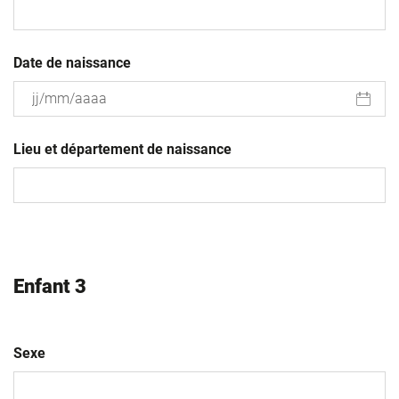
Date de naissance
JJ
slash
Lieu et département de naissance
MM
slash
AAAA
Enfant 3
Sexe