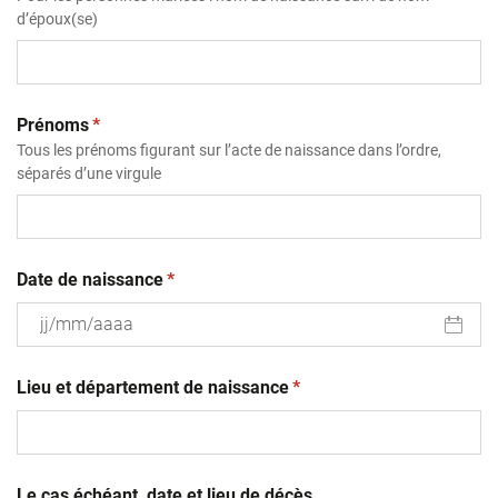
d’époux(se)
(obligatoire)
Prénoms
*
Tous les prénoms figurant sur l’acte de naissance dans l’ordre,
séparés d’une virgule
(obligatoire)
Date de naissance
*
JJ
(obligatoire)
slash
Lieu et département de naissance
*
MM
slash
AAAA
Le cas échéant, date et lieu de décès