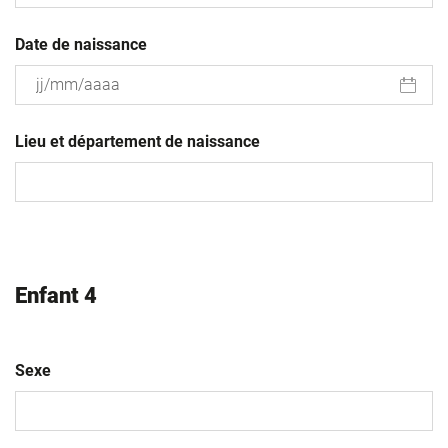
Date de naissance
JJ
slash
Lieu et département de naissance
MM
slash
AAAA
Enfant 4
Sexe