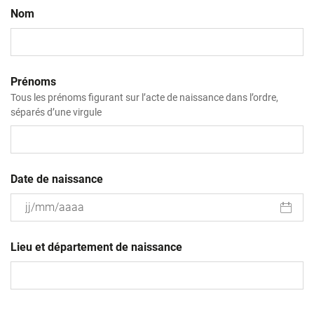
Nom
Prénoms
Tous les prénoms figurant sur l’acte de naissance dans l’ordre,
séparés d’une virgule
Date de naissance
JJ
slash
Lieu et département de naissance
MM
slash
AAAA