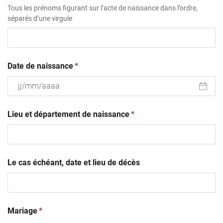
Tous les prénoms figurant sur l’acte de naissance dans l’ordre,
séparés d’une virgule
(obligatoire)
Date de naissance
*
JJ
(obligatoire)
slash
Lieu et département de naissance
*
MM
slash
AAAA
Le cas échéant, date et lieu de décès
(obligatoire)
Mariage
*