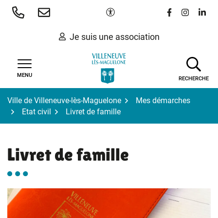
Gestion des traceurs
Aller
Paramètres d'accessibilité
Lien vers le 
Lien vers
Lien 
au
contenu
Je suis une association
MENU
RECHERCHE
Ville de Villeneuve-lès-Maguelone
Mes démarches
Etat civil
Livret de famille
Livret de famille